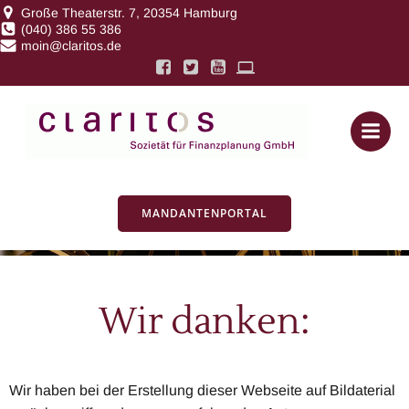
Zum
Große Theaterstr. 7, 20354 Hamburg
(040) 386 55 386
Inhalt
moin@claritos.de
springen
Bildnachweis
MANDANTENPORTAL
Wir danken:
Wir haben bei der Erstellung dieser Webseite auf Bildaterial