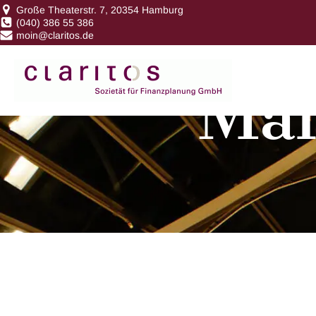
Große Theaterstr. 7, 20354 Hamburg
(040) 386 55 386
moin@claritos.de
Man