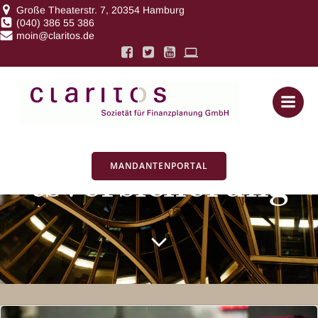
Zum
Große Theaterstr. 7, 20354 Hamburg
(040) 386 55 386
Inhalt
moin@claritos.de
springen
Posts in
Berufsunfähigkei
MANDANTENPORTAL
tsversicherung