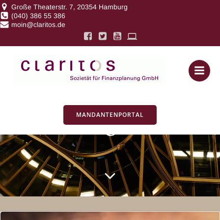
Zum
Große Theaterstr. 7, 20354 Hamburg
(040) 386 55 386
Inhalt
moin@claritos.de
springen
Posts in
Liquiditätsreserv
MANDANTENPORTAL
e